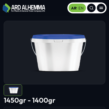
AR
EN
1450gr - 1400gr