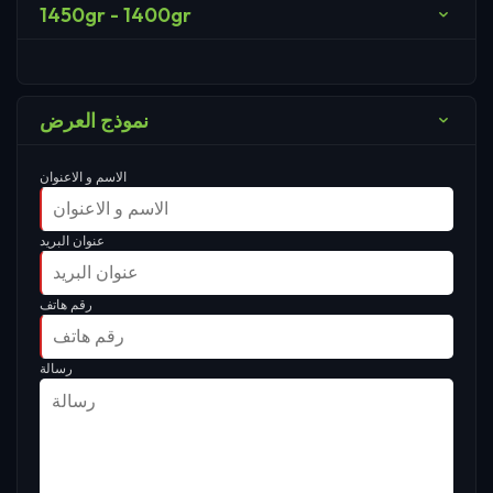
1450gr - 1400gr
نموذج العرض
الاسم و الاعنوان
عنوان البريد
رقم هاتف
رسالة