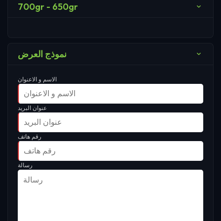
700gr - 650gr
نموذج العرض
الاسم و الاعنوان
عنوان البريد
رقم هاتف
رسالة