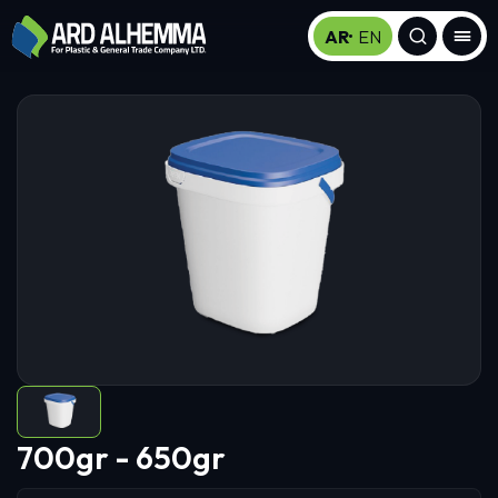
AR
EN
700gr - 650gr