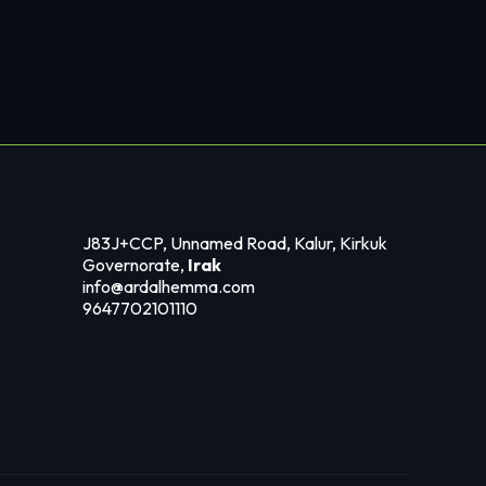
J83J+CCP, Unnamed Road, Kalur, Kirkuk
Governorate,
Irak
info@ardalhemma.com
9647702101110